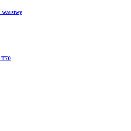
2 warstwy
, T70