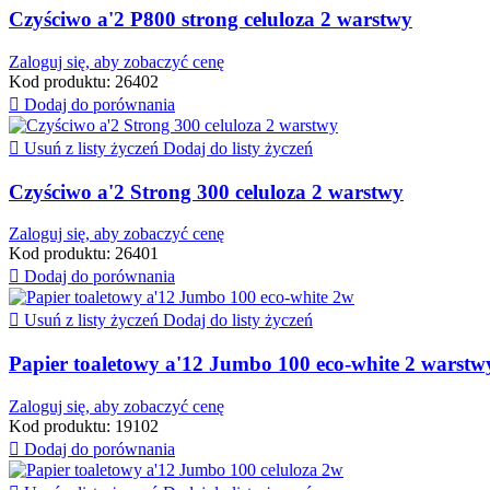
Czyściwo a'2 P800 strong celuloza 2 warstwy
Zaloguj się, aby zobaczyć cenę
Kod produktu:
26402

Dodaj do porównania

Usuń z listy życzeń
Dodaj do listy życzeń
Czyściwo a'2 Strong 300 celuloza 2 warstwy
Zaloguj się, aby zobaczyć cenę
Kod produktu:
26401

Dodaj do porównania

Usuń z listy życzeń
Dodaj do listy życzeń
Papier toaletowy a'12 Jumbo 100 eco-white 2 warstw
Zaloguj się, aby zobaczyć cenę
Kod produktu:
19102

Dodaj do porównania