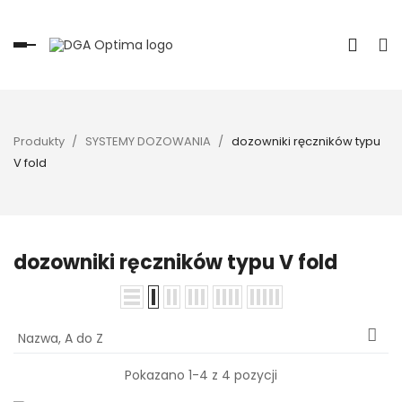
Toggle
navigation
Produkty
SYSTEMY DOZOWANIA
dozowniki ręczników typu
V fold
dozowniki ręczników typu V fold

Nazwa, A do Z
Pokazano 1-4 z 4 pozycji