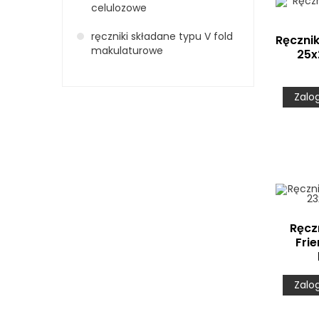
celulozowe
ręczniki składane typu V fold
Ręczni
makulaturowe
25x
Zalo
Ręcz
Fri
Zalo