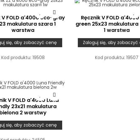
k V FOLD a'4000 eco-gray
Ręcznik V FOLD a'4000
23 makulatura szara 1
green 25x23 makulatura 
warstwa
1 warstwa
guj się, aby zobaczyć cenę
Zaloguj się, aby zobaczyć
Kod produktu:
19508
Kod produktu:
19507
nik V FOLD a'4000 Luna
endly 23x21 makulatura
bielona 2 warstwy
guj się, aby zobaczyć cenę