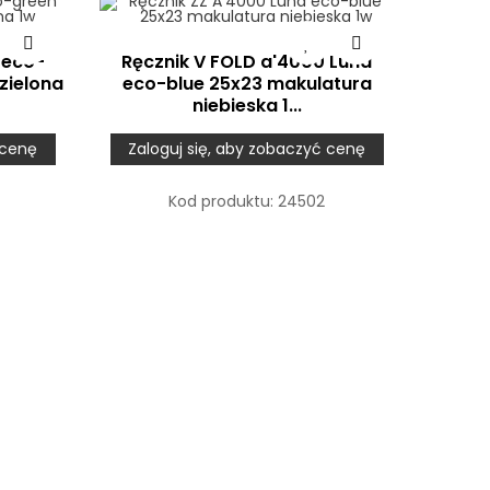
 eco-
Ręcznik V FOLD a'4000 Luna
zielona
eco-blue 25x23 makulatura
niebieska 1...
 cenę
Zaloguj się, aby zobaczyć cenę
Kod produktu:
24502