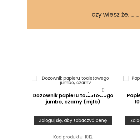
czy wiesz że...............
Dozownik papieru toaletowego
Papi
jumbo, czarny (mj1b)
10
Zaloguj się, aby zobaczyć cenę
Zalo
Kod produktu:
1012