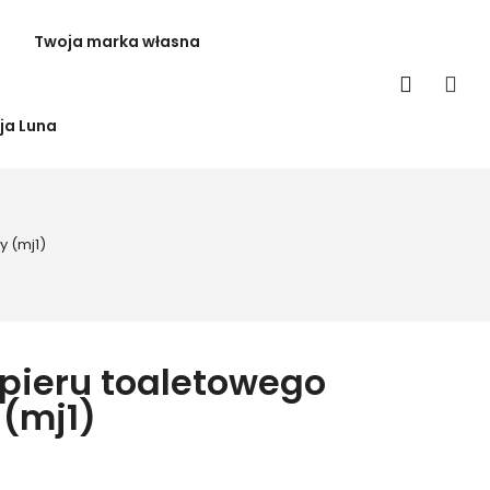
Twoja marka własna
ja Luna
y (mj1)
pieru toaletowego
 (mj1)