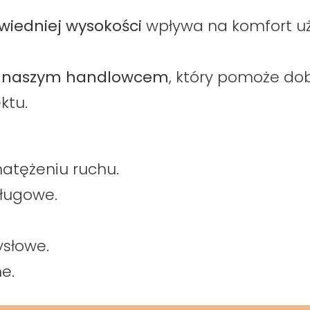
iedniej wysokości
wpływa na komfort uż
 z naszym handlowcem
, który pomoże do
ktu.
natężeniu ruchu.
sługowe.
ysłowe.
e.