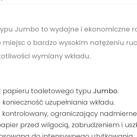
typu Jumbo to wydajne i ekonomiczne r
o miejsc o bardzo wysokim natężeniu ruch
totliwości wymiany wkładu.
k papieru toaletowego typu
Jumbo
.
konieczność uzupełniania wkładu.
kontrolowany, ograniczający nadmierne 
pier przed wilgocią, zabrudzeniem i us
tosowana do intensywnego użytkowania.