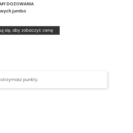
EMY DOZOWANIA
owych jumbo
uj się, aby zobaczyć cenę
 otrzymasz punkty.