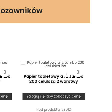
dozowników
Jumbo
Papier toaletowy a'12 Jumbo
y
200 celuloza 2 warstwy
 cenę
Zaloguj się, aby zobaczyć cenę
Kod produktu:
23012