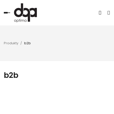
Toggle
navigation
Produkty
b2b
b2b