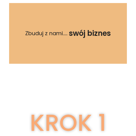
swój biznes
Zbuduj z nami.....
KROK 1